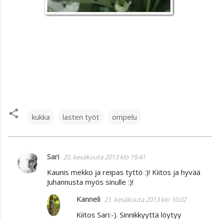
kukka
lasten työt
ompelu
Sari
20. kesäkuuta 2013 klo 19.41
K
Kaunis mekko ja reipas tyttö :)! Kiitos ja hyvää
o
Juhannusta myös sinulle :)!
m
Kanneli
21. kesäkuuta 2013 klo 10.02
m
Kiitos Sari:-). Sinnikkyyttä löytyy
e