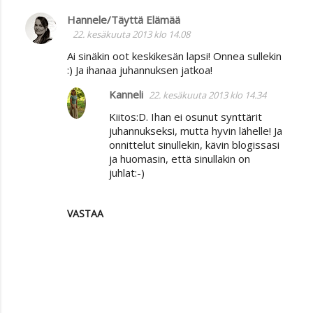
Hannele/Täyttä Elämää
22. kesäkuuta 2013 klo 14.08
Ai sinäkin oot keskikesän lapsi! Onnea sullekin
:) Ja ihanaa juhannuksen jatkoa!
Kanneli
22. kesäkuuta 2013 klo 14.34
Kiitos:D. Ihan ei osunut synttärit
juhannukseksi, mutta hyvin lähelle! Ja
onnittelut sinullekin, kävin blogissasi
ja huomasin, että sinullakin on
juhlat:-)
VASTAA