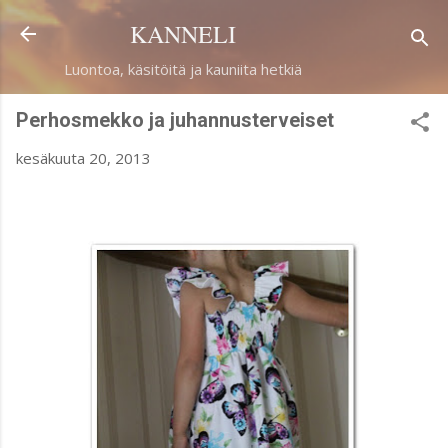
Siirry pääsisältöön
KANNELI
Luontoa, käsitöitä ja kauniita hetkiä
Perhosmekko ja juhannusterveiset
kesäkuuta 20, 2013