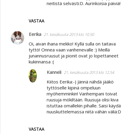
neitistä selvästi:D. Aurinkoisia päiviä!
n
t
VASTAA
i
t
Eerika
21. kesäkuuta 2013 klo 10.50
Oi, aivan ihana mekko! Kyllä sulla on taitava
tyttö! Onnea vaan vanhenevalle :) Meillä
junannusruusut ja pionit ovat jo lopettaneet
kukinnansa :(
Kanneli
21. kesäkuuta 2013 klo 12.54
Kiitos Eerika:-) Jännä nähdä jääkö
tyttöselle kipinä ompeluun
myöhemminkin! Vanhempani toivat
ruusuja mökiltään. Ruusuja olisi kiva
istuttaa omallekin pihalle. Saisi käydä
nuuskuttelemassa niitä vähän väliä:D
VASTAA