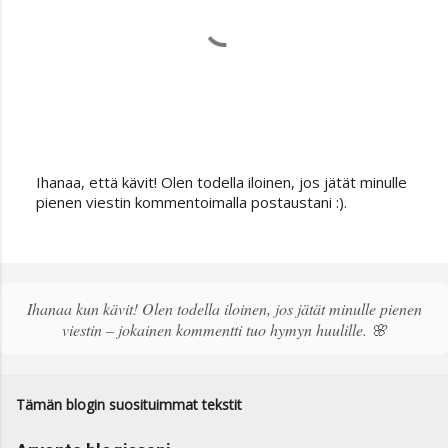
Ihanaa, että kävit! Olen todella iloinen, jos jätät minulle
L
pienen viestin kommentoimalla postaustani :).
ä
h
e
t
ä
Ihanaa kun kävit! Olen todella iloinen, jos jätät minulle pienen
k
viestin – jokainen kommentti tuo hymyn huulille. 🌸
o
m
m
e
Tämän blogin suosituimmat tekstit
n
t