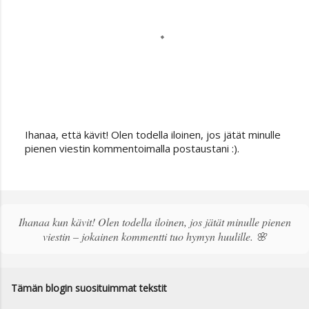
Ihanaa, että kävit! Olen todella iloinen, jos jätät minulle
L
pienen viestin kommentoimalla postaustani :).
ä
h
e
t
ä
Ihanaa kun kävit! Olen todella iloinen, jos jätät minulle pienen
k
viestin – jokainen kommentti tuo hymyn huulille. 🌸
o
m
m
e
Tämän blogin suosituimmat tekstit
n