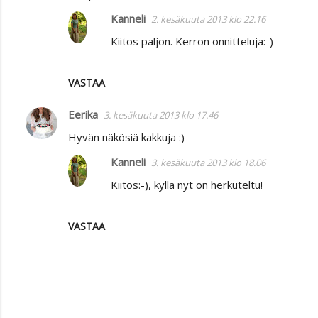
Kanneli
2. kesäkuuta 2013 klo 22.16
Kiitos paljon. Kerron onnitteluja:-)
VASTAA
Eerika
3. kesäkuuta 2013 klo 17.46
Hyvän näkösiä kakkuja :)
Kanneli
3. kesäkuuta 2013 klo 18.06
Kiitos:-), kyllä nyt on herkuteltu!
VASTAA