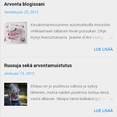
t
Arvonta blogissani
t
i
heinäkuuta 25, 2015
Kesälomareissumme automatkoilla innostuin
virkkaamaan tällaisen kivan pussukan. Ohje
löytyi ihastuttavasta Jeanne d´Are Living
7/heinäkuu 2015 lehdestä. Minusta näiden
LUE LISÄÄ
lehtien sisustusjutut ovat todella ihastuttavia
ja niin kauniita. Lehdistä löytyy niin paljon
kaikkea mitä voi itse tehdä ja mielikuvitusta
Ruusuja sekä arvontamuistutus
käyttäen keksiä oman kodin kaunistukseksi.
elokuuta 15, 2015
Paljon on tullutkin ostettua näitä lehtiä :) Yllä
olevassa kuvassa on ohje pussukan
Elokuu on jo puolessa välissä ja syksy
virkkaamiseen. Vuoritin pussin kauniilla
lähenee, mutta säiden puolesta tuntuu kesä
ruusukankaalla. Kiinnitin vetoketjun käsin
vasta alkavan. Siksipä tämä kukkakangas sopii
ommellen. Pieni liina on ommeltu samasta
vallan mainiosti tähän hetkeen, eikö vaan ?
ruusukankaasta ja somistettu pitsillä. Se voi
LUE LISÄÄ
Ruusukangas löytyi HH- kankaasta. Enpä ollut
olla vaikkapa pienen pöydän liina tai leipäkorin