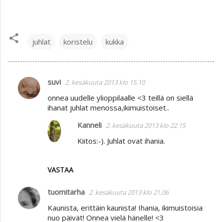
juhlat
koristelu
kukka
suvi
2. kesäkuuta 2013 klo 15.10
K
onnea uudelle ylioppilaalle <3 teillä on siellä
o
ihanat juhlat menossa,ikimuistoiset..
m
Kanneli
2. kesäkuuta 2013 klo 22.15
m
Kiitos:-). Juhlat ovat ihania.
e
n
t
VASTAA
i
tuomitarha
2. kesäkuuta 2013 klo 21.06
t
Kaunista, erittäin kaunista! Ihania, ikimuistoisia
nuo päivät! Onnea vielä hänelle! <3