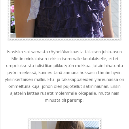
Isosisko sai samasta röyhelökankaasta tällaisen juhla-asun.
Mietin minkälaisen tekisin isommalle koululaiselle, ettei
ompeluksesta tulisi liian pikkutytön mekkoa. Jotain hihatonta
pyöri mielessä, kunnes tänä aamuna hoksasin tämän hyvin
yksinkertaisen mallin. Etu- ja takakappaleiden yläreunassa on
ommeltuna kuja, johon olen pujotellut satiininauhan. Ensin
ajattelin laittaa rusetit molemmille olkapäille, mutta näin
minusta oli parempi.