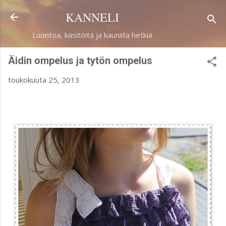
Siirry pääsisältöön
KANNELI
Luontoa, käsitöitä ja kauniita hetkiä
Äidin ompelus ja tytön ompelus
toukokuuta 25, 2013