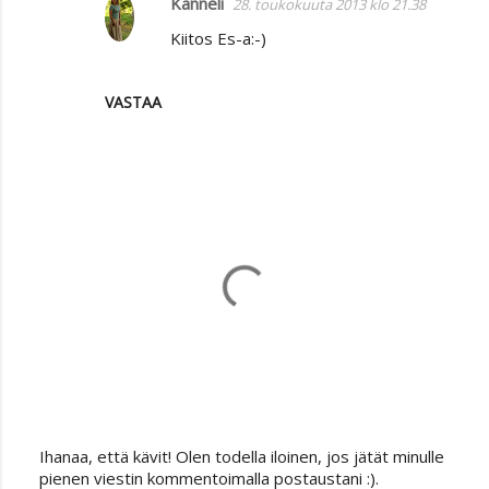
Kanneli
28. toukokuuta 2013 klo 21.38
Kiitos Es-a:-)
VASTAA
Ihanaa, että kävit! Olen todella iloinen, jos jätät minulle
L
pienen viestin kommentoimalla postaustani :).