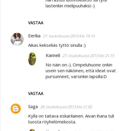
lastenkin mielipuuhaksi:-)
i
t
VASTAA
Eerika
27. toukokuuta 2013 klo 19.10
Aikas kekseliäs tyttö sinulla :)
Kanneli
27. toukokuuta 2013 klo 21.15
No näin on:-). Ompeluhuone onkin
usein sen näköinen, että ideat ovat
pursunneet, varsinkin lapsilla:D
VASTAA
Saga
28. toukokuuta 2013 klo 21.02
Kyllä on taitava eskarilainen. Aivan ihana tuli
tuosta röyhelömekosta.