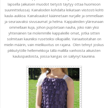
lapsella (aikuisen muodot tietysti täytyy ottaa huomioon
suunnittelussa). Kainaloiden kohdalta leikataan viistosti kohti
kaula-aukkoa. Kainaloaukot käännetaan nurjalle ja ommellaan
ja seuraavaksi sivusaumat ja helma. Kappaleiden yläreunaan
ommellaan kuja, johon pujotetaan nauha, joko näin yksi
yhtenäinen tai molemmille kappaleille omat, jotka sitten
solmitaan kauniiksi ruseteiksi olkapäille. Variaatioitahan on
mielin määrin, vain mielikuvitus on rajana. Olen tehnyt joskus
pikkutytölle hellemekkoja tällä mallilla vanhoista aikuisten
kauluspaidoista, joissa kangas on säilynyt kauniina.