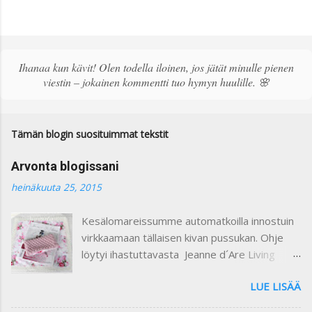
ä
h
e
t
ä
Ihanaa kun kävit! Olen todella iloinen, jos jätät minulle pienen
k
viestin – jokainen kommentti tuo hymyn huulille. 🌸
o
m
m
e
Tämän blogin suosituimmat tekstit
n
t
Arvonta blogissani
t
i
heinäkuuta 25, 2015
Kesälomareissumme automatkoilla innostuin
virkkaamaan tällaisen kivan pussukan. Ohje
löytyi ihastuttavasta Jeanne d´Are Living
7/heinäkuu 2015 lehdestä. Minusta näiden
LUE LISÄÄ
lehtien sisustusjutut ovat todella ihastuttavia
ja niin kauniita. Lehdistä löytyy niin paljon