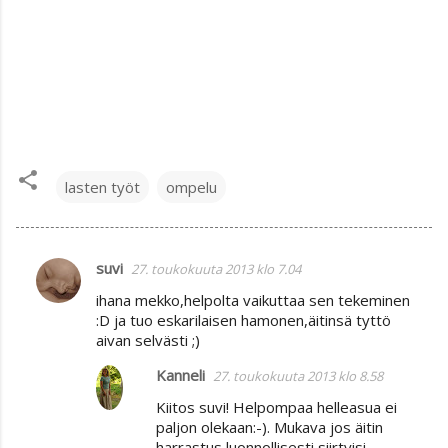
lasten työt
ompelu
suvi
27. toukokuuta 2013 klo 7.04
K
ihana mekko,helpolta vaikuttaa sen tekeminen
o
:D ja tuo eskarilaisen hamonen,äitinsä tyttö
m
aivan selvästi ;)
m
Kanneli
27. toukokuuta 2013 klo 8.58
e
Kiitos suvi! Helpompaa helleasua ei
n
paljon olekaan:-). Mukava jos äitin
t
harrastus luonnollisesti siirtyisi