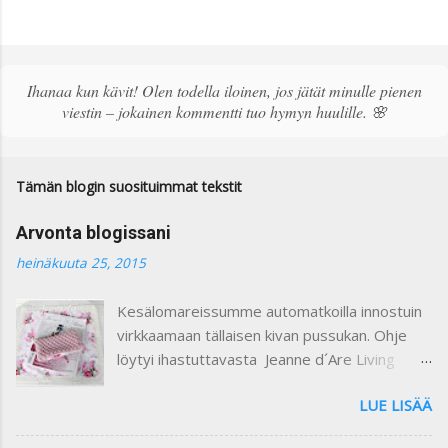
ä
h
e
t
ä
Ihanaa kun kävit! Olen todella iloinen, jos jätät minulle pienen
k
viestin – jokainen kommentti tuo hymyn huulille. 🌸
o
m
m
e
Tämän blogin suosituimmat tekstit
n
t
Arvonta blogissani
t
i
heinäkuuta 25, 2015
Kesälomareissumme automatkoilla innostuin
virkkaamaan tällaisen kivan pussukan. Ohje
löytyi ihastuttavasta Jeanne d´Are Living
7/heinäkuu 2015 lehdestä. Minusta näiden
LUE LISÄÄ
lehtien sisustusjutut ovat todella ihastuttavia
ja niin kauniita. Lehdistä löytyy niin paljon