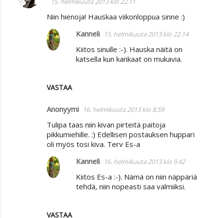
15. helmikuuta 2013 klo 22.11
o
Niin hienoja! Hauskaa viikonloppua sinne :)
m
Kanneli
15. helmikuuta 2013 klo 22.14
m
Kiitos sinulle :-). Hauska näitä on
e
katsella kun kankaat on mukavia.
n
t
VASTAA
i
t
Anonyymi
16. helmikuuta 2013 klo 8.59
Tulipa taas niin kivan pirteitä paitoja
pikkumiehille. :) Edellisen postauksen huppari
oli myös tosi kiva. Terv Es-a
Kanneli
16. helmikuuta 2013 klo 9.42
Kiitos Es-a :-). Nämä on niin näppäriä
tehdä, niin nopeasti saa valmiiksi.
VASTAA