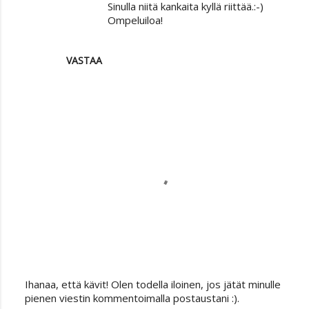
Sinulla niitä kankaita kyllä riittää.:-)
Ompeluiloa!
VASTAA
Ihanaa, että kävit! Olen todella iloinen, jos jätät minulle
L
pienen viestin kommentoimalla postaustani :).