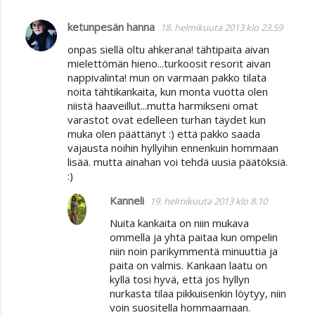
ketunpesän hanna
18. helmikuuta 2013 klo 23.59
onpas siellä oltu ahkerana! tähtipaita aivan
mielettömän hieno...turkoosit resorit aivan
nappivalinta! mun on varmaan pakko tilata
noita tähtikankaita, kun monta vuotta olen
niistä haaveillut...mutta harmikseni omat
varastot ovat edelleen turhan täydet kun
muka olen päättänyt :) että pakko saada
vajausta noihin hyllyihin ennenkuin hommaan
lisää. mutta ainahan voi tehdä uusia päätöksiä.
:)
Kanneli
19. helmikuuta 2013 klo 8.10
Nuita kankaita on niin mukava
ommella ja yhtä paitaa kun ompelin
niin noin parikymmentä minuuttia ja
paita on valmis. Kankaan laatu on
kyllä tosi hyvä, että jos hyllyn
nurkasta tilaa pikkuisenkin löytyy, niin
voin suositella hommaamaan.