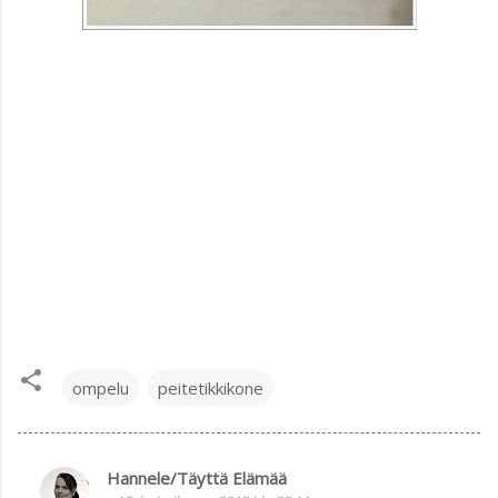
ompelu
peitetikkikone
Hannele/Täyttä Elämää
K