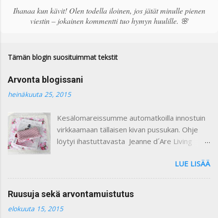
ä
Ihanaa kun kävit! Olen todella iloinen, jos jätät minulle pienen
k
viestin – jokainen kommentti tuo hymyn huulille. 🌸
o
m
m
e
Tämän blogin suosituimmat tekstit
n
t
Arvonta blogissani
t
i
heinäkuuta 25, 2015
Kesälomareissumme automatkoilla innostuin
virkkaamaan tällaisen kivan pussukan. Ohje
löytyi ihastuttavasta Jeanne d´Are Living
7/heinäkuu 2015 lehdestä. Minusta näiden
LUE LISÄÄ
lehtien sisustusjutut ovat todella ihastuttavia
ja niin kauniita. Lehdistä löytyy niin paljon
kaikkea mitä voi itse tehdä ja mielikuvitusta
Ruusuja sekä arvontamuistutus
käyttäen keksiä oman kodin kaunistukseksi.
elokuuta 15, 2015
Paljon on tullutkin ostettua näitä lehtiä :) Yllä