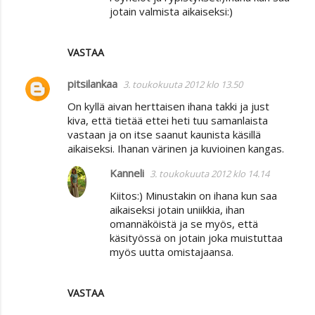
jotain valmista aikaiseksi:)
VASTAA
pitsilankaa
3. toukokuuta 2012 klo 13.50
On kyllä aivan herttaisen ihana takki ja just
kiva, että tietää ettei heti tuu samanlaista
vastaan ja on itse saanut kaunista käsillä
aikaiseksi. Ihanan värinen ja kuvioinen kangas.
Kanneli
3. toukokuuta 2012 klo 14.14
Kiitos:) Minustakin on ihana kun saa
aikaiseksi jotain uniikkia, ihan
omannäköistä ja se myös, että
käsityössä on jotain joka muistuttaa
myös uutta omistajaansa.
VASTAA