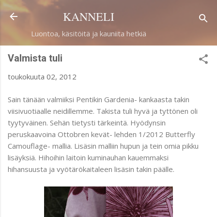
Siirry pääsisältöön
KANNELI
Luontoa, käsitöitä ja kauniita hetkiä
Valmista tuli
toukokuuta 02, 2012
Sain tänään valmiiksi Pentikin Gardenia- kankaasta takin
viisivuotiaalle neidillemme. Takista tuli hyvä ja tyttönen oli
tyytyväinen. Sehän tietysti tärkeintä. Hyödynsin
peruskaavoina Ottobren kevät- lehden 1/2012 Butterfly
Camouflage- mallia. Lisäsin malliin hupun ja tein omia pikku
lisäyksiä. Hihoihin laitoin kuminauhan kauemmaksi
hihansuusta ja vyötärökaitaleen lisäsin takin päälle.