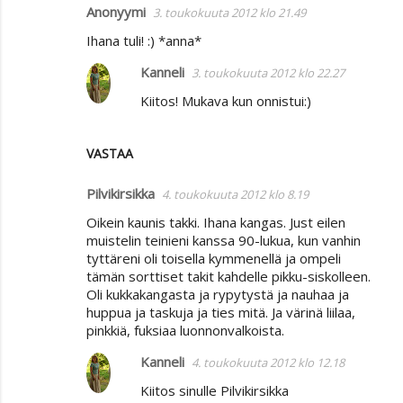
Anonyymi
3. toukokuuta 2012 klo 21.49
Ihana tuli! :) *anna*
Kanneli
3. toukokuuta 2012 klo 22.27
Kiitos! Mukava kun onnistui:)
VASTAA
Pilvikirsikka
4. toukokuuta 2012 klo 8.19
Oikein kaunis takki. Ihana kangas. Just eilen
muistelin teinieni kanssa 90-lukua, kun vanhin
tyttäreni oli toisella kymmenellä ja ompeli
tämän sorttiset takit kahdelle pikku-siskolleen.
Oli kukkakangasta ja rypytystä ja nauhaa ja
huppua ja taskuja ja ties mitä. Ja värinä liilaa,
pinkkiä, fuksiaa luonnonvalkoista.
Kanneli
4. toukokuuta 2012 klo 12.18
Kiitos sinulle Pilvikirsikka