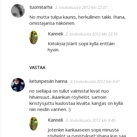
tuomitarha
2. toukokuuta 2012 klo 22.07
K
No mutta tulipa kaunis, herkullinen takki. Ihana,
o
omistajansa näköinen.
m
Kanneli
2. toukokuuta 2012 klo 22.16
m
Kiitoksia:)Värit sopii kyllä erittäin
e
hyvin.
n
t
VASTAA
i
t
ketunpesän hanna
3. toukokuuta 2012 klo 0.41
no sielläpä on tullut valmista! kivat nuo
hihansuut...ikäänkuin röyhelöt. samoin
kiristysjuttu kuulostaa kivalta. kangas on kyllä
niin neidin värinen. :)
Kanneli
3. toukokuuta 2012 klo 9.45
Jotenkin kankaaseen sopii minusta
röyhelöt ja rypistykset:)Ihana kun saa