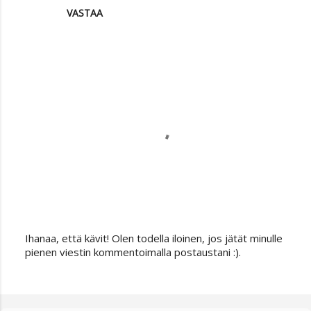
VASTAA
Ihanaa, että kävit! Olen todella iloinen, jos jätät minulle
L
pienen viestin kommentoimalla postaustani :).
ä
h
e
t