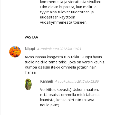
kommentista ja vierailusta sivullani.
Eikö olekin hupaista, kun mallit ja
tyylit aina tulevat uudestaan ja
uudestaan käyttöön
vuosikymmenestä toiseen.
VASTAA
Näppi
4. toukokuuta 2012 klo 19.03
Aivan ihanaa kangasta tuo takki. SOppii hyvin
tuolle neidille tämä takki, joka on varsin kaunis.
Kumpa osaisin itekki ommella jotakin näin
ihanaa.
Kanneli
4. toukokuuta 2012 klo 23.06
Voi kiitos kovasti:) Uskon muuten,
että osaisit ommella mitä tahansa
kaunista, koska olet niin taitava
neulojakin:)