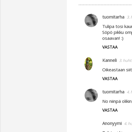
tuomitarha
3. 
K
Tulipa tosi kau
o
Söpö pikku ompe
m
osaavan! :)
m
VASTAA
e
Kanneli
n
3. huht
t
Oikeastaan siit
i
VASTAA
t
tuomitarha
4. 
No niinpä oliki
VASTAA
Anonyymi
4. h