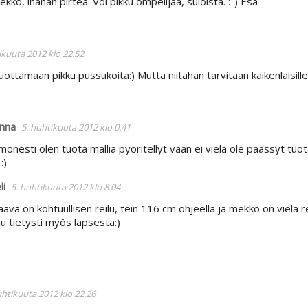
mekko, ihanan pirteä. Voi pikku ompelijaa, suloista. :-) Esa
ikuuta 2012 klo 22.52
uottamaan pikku pussukoita:) Mutta niitähän tarvitaan kaikenlaisille
nna
5. huhtikuuta 2012 klo 0.41
onesti olen tuota mallia pyöritellyt vaan ei vielä ole päässyt tuot
:)
li
5. huhtikuuta 2012 klo 8.04
ava on kohtuullisen reilu, tein 116 cm ohjeella ja mekko on vielä rei
u tietysti myös lapsesta:)
uhtikuuta 2012 klo 22.26