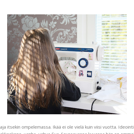
 itsekin ompelemassa. Ikää ei ole vielä kuin viisi vuotta. Ideoin
 kakkoskone, vanha, vahva Eva. Seuraavassa kuvassa hän on ommell