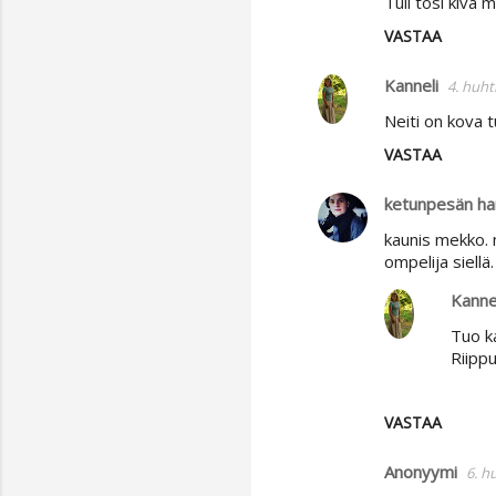
Tuli tosi kiva 
VASTAA
Kanneli
4. huht
Neiti on kova t
VASTAA
ketunpesän ha
kaunis mekko. m
ompelija siellä. 
Kanne
Tuo ka
Riippu
VASTAA
Anonyymi
6. h