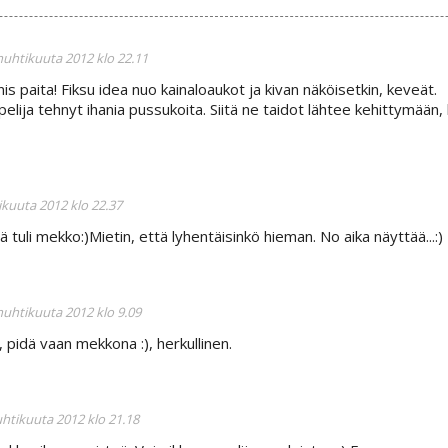
huhtikuuta 2012 klo 22.11
nis paita! Fiksu idea nuo kainaloaukot ja kivan näköisetkin, keveät.
lija tehnyt ihania pussukoita. Siitä ne taidot lähtee kehittymään, 
ikuuta 2012 klo 22.37
ä tuli mekko:)Mietin, että lyhentäisinkö hieman. No aika näyttää...:)
huhtikuuta 2012 klo 9.09
n, pidä vaan mekkona :), herkullinen.
uhtikuuta 2012 klo 21.18