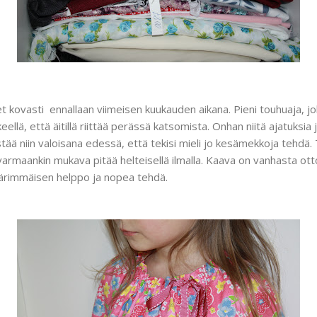
kovasti ennallaan viimeisen kuukauden aikana. Pieni touhuaja, joka
kkeellä, että äitillä riittää perässä katsomista. Onhan niitä ajatuksi
istää niin valoisana edessä, että tekisi mieli jo kesämekkoja tehdä
armaankin mukava pitää helteisellä ilmalla. Kaava on vanhasta ot
ärimmäisen helppo ja nopea tehdä.