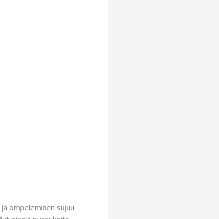
ti ja ompeleminen sujuu
ut pieniä pussukoita,