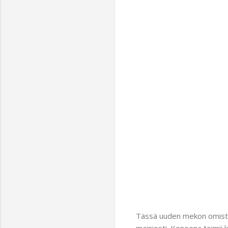
Tässä uuden mekon omistaja
mainiosti. Koneena toimii