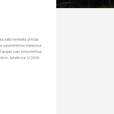
 tällä hetkellä yrittää
a ja suunnitelmia mielessä
. Tänään sain toteutettua
tobre- lehdestä 3/2009