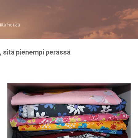
Siirry pääsisältöön
iita hetkiä
, sitä pienempi perässä