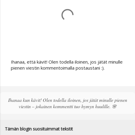
Ihanaa, että kävit! Olen todella iloinen, jos jätät minulle
L
pienen viestin kommentoimalla postaustani :).
ä
h
e
t
ä
Ihanaa kun kävit! Olen todella iloinen, jos jätät minulle pienen
k
viestin – jokainen kommentti tuo hymyn huulille. 🌸
o
m
m
e
Tämän blogin suosituimmat tekstit
n