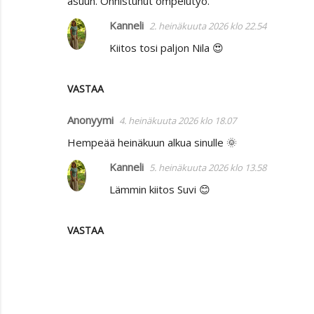
asuun. Onnistunut ompelutyö.
Kanneli
2. heinäkuuta 2026 klo 22.54
Kiitos tosi paljon Nila 😍
VASTAA
Anonyymi
4. heinäkuuta 2026 klo 18.07
Hempeää heinäkuun alkua sinulle 🌞
Kanneli
5. heinäkuuta 2026 klo 13.58
Lämmin kiitos Suvi 😊
VASTAA