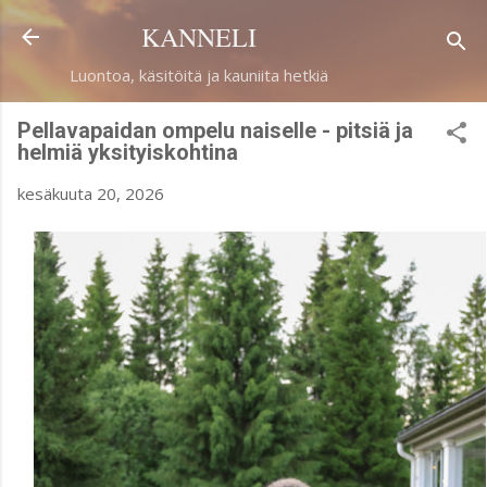
Siirry pääsisältöön
KANNELI
Luontoa, käsitöitä ja kauniita hetkiä
Pellavapaidan ompelu naiselle - pitsiä ja
helmiä yksityiskohtina
kesäkuuta 20, 2026