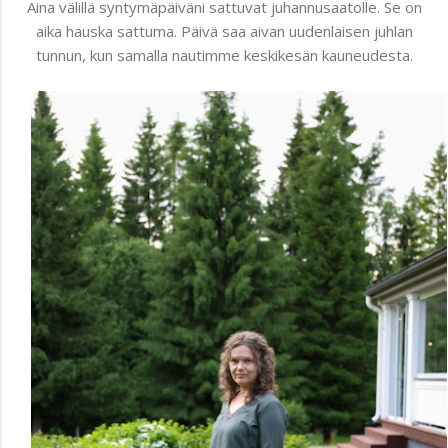
Aina välillä syntymäpäiväni sattuvat juhannusaatolle. Se on
aika hauska sattuma. Päivä saa aivan uudenlaisen juhlan
tunnun, kun samalla nautimme keskikesän kauneudesta.