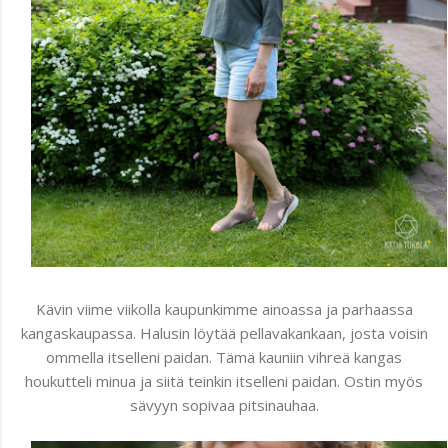
Kävin viime viikolla kaupunkimme ainoassa ja parhaassa
kangaskaupassa. Halusin löytää pellavakankaan, josta voisin
ommella itselleni paidan. Tämä kauniin vihreä kangas
houkutteli minua ja siitä teinkin itselleni paidan. Ostin myös
sävyyn sopivaa pitsinauhaa.