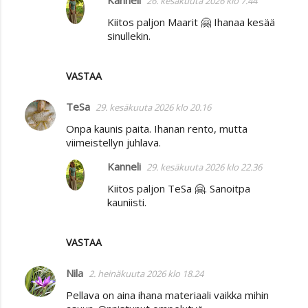
26. kesäkuuta 2026 klo 7.44
Kiitos paljon Maarit 🤗 Ihanaa kesää
sinullekin.
VASTAA
TeSa
29. kesäkuuta 2026 klo 20.16
Onpa kaunis paita. Ihanan rento, mutta
viimeistellyn juhlava.
Kanneli
29. kesäkuuta 2026 klo 22.36
Kiitos paljon TeSa 🤗. Sanoitpa
kauniisti.
VASTAA
Nila
2. heinäkuuta 2026 klo 18.24
Pellava on aina ihana materiaali vaikka mihin