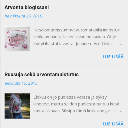
t
Arvonta blogissani
t
i
heinäkuuta 25, 2015
Kesälomareissumme automatkoilla innostuin
virkkaamaan tällaisen kivan pussukan. Ohje
löytyi ihastuttavasta Jeanne d´Are Living
7/heinäkuu 2015 lehdestä. Minusta näiden
LUE LISÄÄ
lehtien sisustusjutut ovat todella ihastuttavia
ja niin kauniita. Lehdistä löytyy niin paljon
kaikkea mitä voi itse tehdä ja mielikuvitusta
Ruusuja sekä arvontamuistutus
käyttäen keksiä oman kodin kaunistukseksi.
elokuuta 15, 2015
Paljon on tullutkin ostettua näitä lehtiä :) Yllä
olevassa kuvassa on ohje pussukan
Elokuu on jo puolessa välissä ja syksy
virkkaamiseen. Vuoritin pussin kauniilla
lähenee, mutta säiden puolesta tuntuu kesä
ruusukankaalla. Kiinnitin vetoketjun käsin
vasta alkavan. Siksipä tämä kukkakangas sopii
ommellen. Pieni liina on ommeltu samasta
vallan mainiosti tähän hetkeen, eikö vaan ?
ruusukankaasta ja somistettu pitsillä. Se voi
LUE LISÄÄ
Ruusukangas löytyi HH- kankaasta. Enpä ollut
olla vaikkapa pienen pöydän liina tai leipäkorin