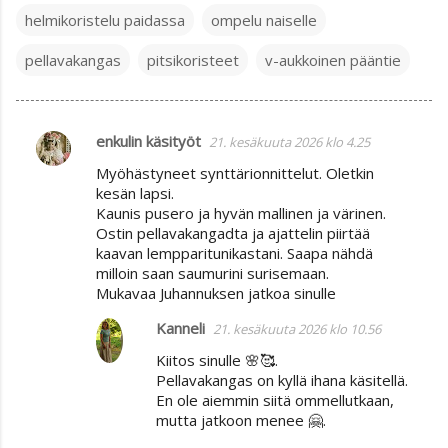
helmikoristelu paidassa
ompelu naiselle
pellavakangas
pitsikoristeet
v-aukkoinen pääntie
enkulin käsityöt
21. kesäkuuta 2026 klo 4.25
K
Myöhästyneet synttärionnittelut. Oletkin
o
kesän lapsi.
m
Kaunis pusero ja hyvän mallinen ja värinen.
Ostin pellavakangadta ja ajattelin piirtää
m
kaavan lempparitunikastani. Saapa nähdä
e
milloin saan saumurini surisemaan.
n
Mukavaa Juhannuksen jatkoa sinulle
t
Kanneli
21. kesäkuuta 2026 klo 10.56
i
Kiitos sinulle 🌸🥰.
t
Pellavakangas on kyllä ihana käsitellä.
En ole aiemmin siitä ommellutkaan,
mutta jatkoon menee 🤗.