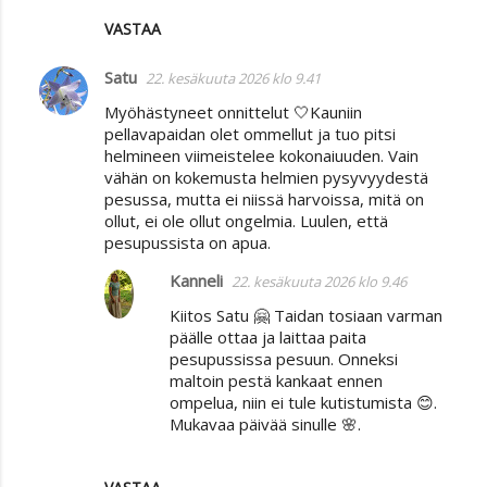
VASTAA
Satu
22. kesäkuuta 2026 klo 9.41
Myöhästyneet onnittelut 🤍Kauniin
pellavapaidan olet ommellut ja tuo pitsi
helmineen viimeistelee kokonaiuuden. Vain
vähän on kokemusta helmien pysyvyydestä
pesussa, mutta ei niissä harvoissa, mitä on
ollut, ei ole ollut ongelmia. Luulen, että
pesupussista on apua.
Kanneli
22. kesäkuuta 2026 klo 9.46
Kiitos Satu 🤗 Taidan tosiaan varman
päälle ottaa ja laittaa paita
pesupussissa pesuun. Onneksi
maltoin pestä kankaat ennen
ompelua, niin ei tule kutistumista 😊.
Mukavaa päivää sinulle 🌸.