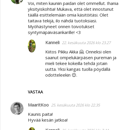
Voi, miten kauniin paidan olet ommellut. Ihania
yksityiskohtia! Mukava, että olet innostunut
täällä esittelemään omia käsitöitäsi. Olet
taitava tekijä, ilo nähdä tuotoksiasi.
Myöhästyneet onnen toivotukset
syntymäpäiväsankarille! <3
Kanneli
22. kesäkuuta 2026 klo 23.27
Kiitos Pikku Akka 🤗. Onneksi olen
saanut ompelukärpäsen pureman ja
mieli tekee kokeilla tehdä jotain
uutta. Yksi kangas tuolla pöydällä
odotteleekin 😊.
VASTAA
MaaritKoo
25. kesäkuuta 2026 klo 22.35
Kaunis paita!
Hyvää kesän jatkoa!
Kanneli