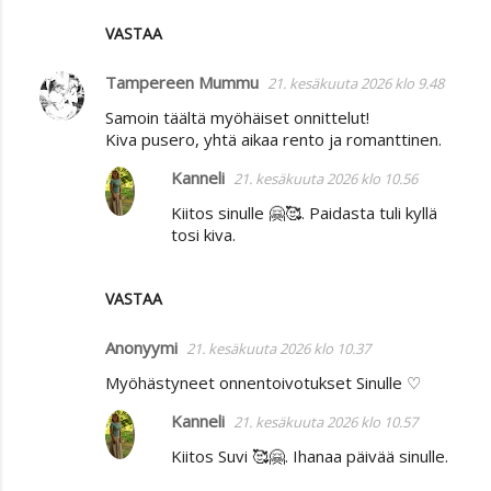
VASTAA
Tampereen Mummu
21. kesäkuuta 2026 klo 9.48
Samoin täältä myöhäiset onnittelut!
Kiva pusero, yhtä aikaa rento ja romanttinen.
Kanneli
21. kesäkuuta 2026 klo 10.56
Kiitos sinulle 🤗🥰. Paidasta tuli kyllä
tosi kiva.
VASTAA
Anonyymi
21. kesäkuuta 2026 klo 10.37
Myöhästyneet onnentoivotukset Sinulle ♡
Kanneli
21. kesäkuuta 2026 klo 10.57
Kiitos Suvi 🥰🤗. Ihanaa päivää sinulle.