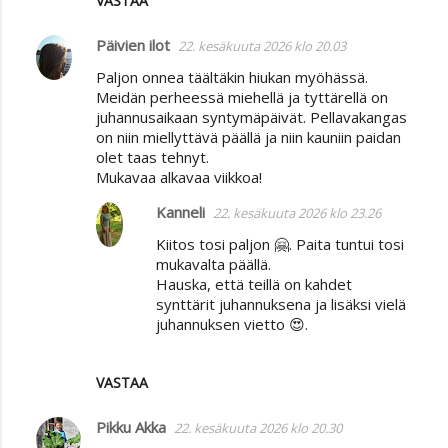
VASTAA
Päivien ilot
22. kesäkuuta 2026 klo 20.03
Paljon onnea täältäkin hiukan myöhässä.
Meidän perheessä miehellä ja tyttärellä on
juhannusaikaan syntymäpäivät. Pellavakangas
on niin miellyttävä päällä ja niin kauniin paidan
olet taas tehnyt.
Mukavaa alkavaa viikkoa!
Kanneli
22. kesäkuuta 2026 klo 23.26
Kiitos tosi paljon 🤗. Paita tuntui tosi
mukavalta päällä.
Hauska, että teillä on kahdet
synttärit juhannuksena ja lisäksi vielä
juhannuksen vietto 😍.
VASTAA
Pikku Akka
22. kesäkuuta 2026 klo 20.30