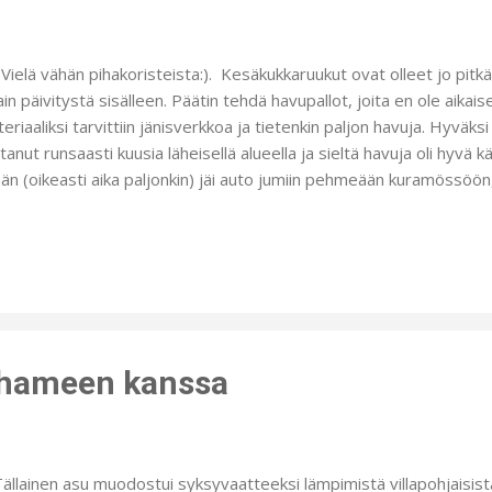
lä vähän pihakoristeista:). Kesäkukkaruukut ovat olleet jo pitkää
ain päivitystä sisälleen. Päätin tehdä havupallot, joita en ole aika
eriaaliksi tarvittiin jänisverkkoa ja tietenkin paljon havuja. Hyväks
tanut runsaasti kuusia läheisellä alueella ja sieltä havuja oli hyv
än (oikeasti aika paljonkin) jäi auto jumiin pehmeään kuramössöön
ttelin rapakkoa havuilla ja vihdoin viimein pääsin mutavellistä auton
lis havuja oli auton kyydissä. Kyllähän nämä on oikeastaan aika y
ä? Näitä havupalloruukkuja on siis kaksi, molemmilla puolilla sis
n paljon, että pöydillä on kukkia. Mutta nyt ei ole pitkään aikaan tul
pankukkia. Lenkillä ollessani ker...
 hameen kanssa
lainen asu muodostui syksyvaatteeksi lämpimistä villapohjaisis