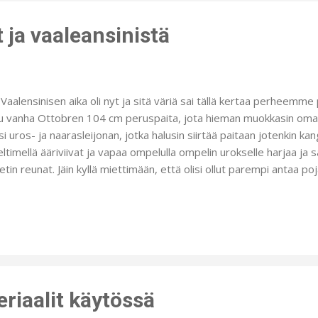
 ja vaaleansinistä
lensinisen aika oli nyt ja sitä väriä sai tällä kertaa perheemme p
u vanha Ottobren 104 cm peruspaita, jota hieman muokkasin oman 
rsi uros- ja naarasleijonan, jotka halusin siirtää paitaan jotenkin ka
eltimellä ääriviivat ja vapaa ompelulla ompelin urokselle harjaa ja 
etin reunat. Jäin kyllä miettimään, että olisi ollut parempi antaa poj
gasväreillä suoraan kankaalle, mutta toisella kertaa sitten. Tekisi ky
ät kangastussit, joilla oikeasti riittäsi tehoa suurempiinkin piirustu
änhetkiset kynät eivät siihen pysty. Värin jälki ei ole voimakas ja n
kan, mistä kannattaa ostaa kunnon kangastussit, niin kertokaah
s tämänkin paidan muuttaen etukappaleen kaksiväriseksi ja lisäten
iaalit käytössä