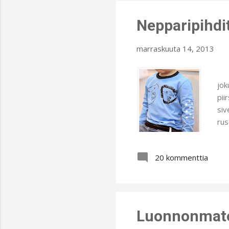
Nepparipihdit
marraskuuta 14, 2013
Vaa
jok
pii
siv
rus
kan
hyv
20 kommenttia
täm
pai
myö
Luonnonmater