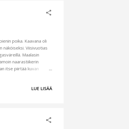
ienin poika. Kaavana oli
näköiseksi. Viisivuotias
ngasväreillä. Maalasin
samoin naarastiikerin
an itse piirtää kuvan
llä mieli löytää jostain
stöihin. Minun
LUE LISÄÄ
äyttävä. Jos joku tietää
an! Samalla kaavalla tein
 ...