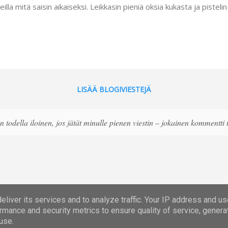
eilla mitä saisin aikaiseksi. Leikkasin pieniä oksia kukasta ja pisteli
pärää puuhaa. Lopuksi suihkutin kranssit kiiltävällä spraylakalla, joka 
nen pienet lehdet kiinni oksiin. Toivottavasti myrsky ei kovin riepott
sin halunnut nämä kranssit oviin, mutta en raaskinut alkaa naulaama
ko uusiin oviin. Jos teillä onkin näppäriä keinoja kiinnittää koukut il
ulle? Samaisesta kaupasta ostin sypressi...
LISÄÄ BLOGIVIESTEJÄ
 todella iloinen, jos jätät minulle pienen viestin – jokainen kommentti
liver its services and to analyze traffic. Your IP address and u
Sisällön tarjoaa Blogger
rmance and security metrics to ensure quality of service, gener
use.