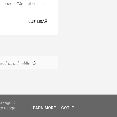
n sieneen. Tämä olikin
viimeisteli ja kiinnitti
elisi koristeitani. Oikeasti
LUE LISÄÄ
an nauloja/koukkuja vielä
man reikiä, niin kertokaahan
 tuo hymyn huulille. 🌸
ser-agent
ate usage
LEARN MORE
GOT IT