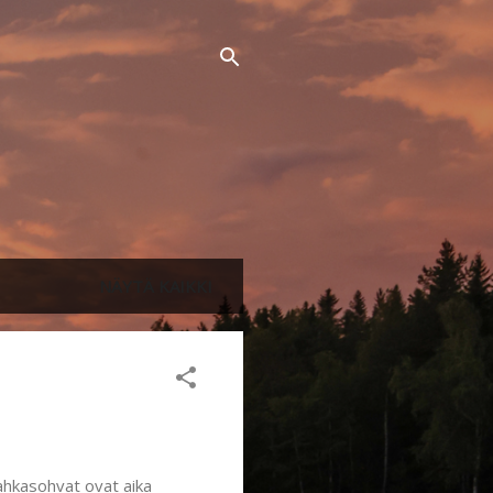
NÄYTÄ KAIKKI
ahkasohvat ovat aika