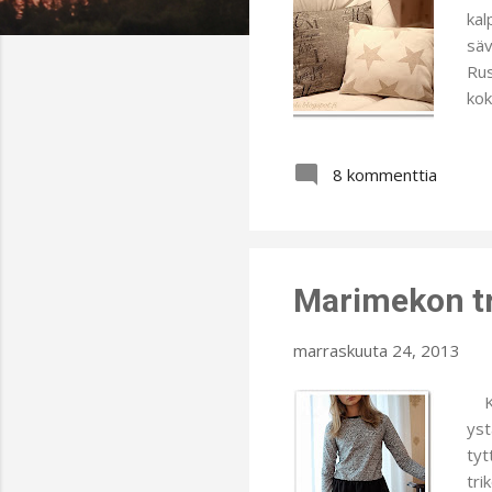
t
kal
säv
Rus
kok
pus
omp
8 kommenttia
tyy
Kur
Täh
oks
Marimekon tr
marraskuuta 24, 2013
Kev
yst
tyt
tri