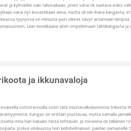
peat ja kylmätkin näin talvisaikaan, joten väriä oli saatava edes vä
yltään väriä nyt kovastikaan anna, mutta oli niin ihana kangasta, ett
keassa tyynyssä on minusta juuri oikeat sävyt antamaan lämpöä 
onaisuuteen. Liian innokkaana aloin ompelemaan tähtikangasta ja
siin ja aloin miettimään vetoketjun laittoa. Siinä vaiheessa en ja
elin yhden reunan kiinni käsin ommellen. Ruskeat tyynyt ompelin kät
nyn teko on minusta tosi näppärää ja samalla vaivalla tulee vetoket
kkaahan linkkiä, jos haluat nähdä hyvän ja helpon ohjeen tyynynp
tikangasta jäi sen verran sopivasti, että sain muutaman tähden 
ankäkkyröihin. Lisäsin vielä valot ruukun juurelle an...
ikoota ja ikkunavaloja
äisellä ostosreissulla ostin tätä mustavalkokuvioista trikoota 
ävämyynnistä. Kangas on erittäin joustavaa, mutta samalla jämäkk
töseltä mitä hän haluaisi tästä tehtävän. Ja toiveena oli tällainen 
koopaita. Joskus elokuussa tein kellohelmaisen paidan samaiselle ty