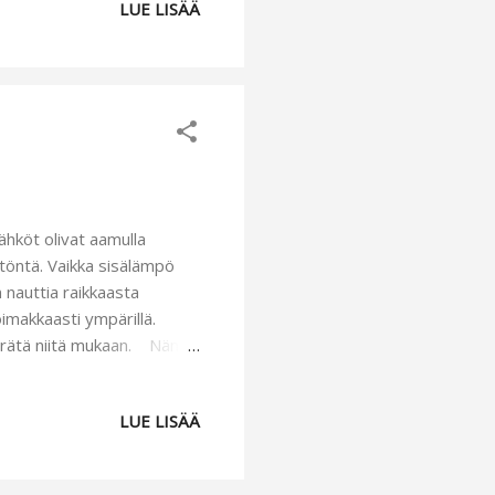
LUE LISÄÄ
 loistavasti. Poikamme
i. Vieläkin sellainen olisi
vuotias eli ihan pienille
hköt olivat aamulla
mätöntä. Vaikka sisälämpö
n nauttia raikkaasta
oimakkaasti ympärillä.
n kerätä niitä mukaan. Nämä
kanssa aivan ihanan
ettei tule vahinkoja.
LUE LISÄÄ
an siinä. No tällä kertaa
ellä:). Hyvä hätävara tuo