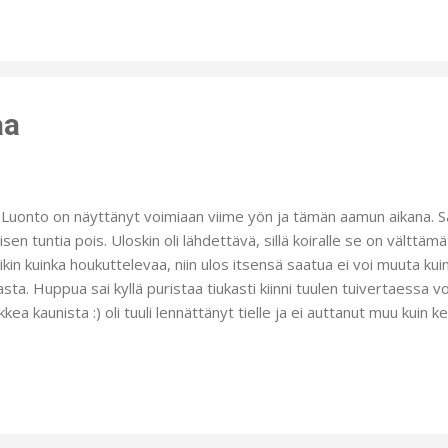
aa:) Lisäksi intoa antaa peitetikkikoneeni, joka on pelittänyt aivan
ästyi viime jouluna näihin 3D- palapeleihin saatuaan niitä joululahjaks
velistalla. Tämä myös vinkkinä teille!! Meidän palapelin kasaaja on 9-
ä ovat liian haastavia. ...
aa
nto on näyttänyt voimiaan viime yön ja tämän aamun aikana. Sä
isen tuntia pois. Uloskin oli lähdettävä, sillä koiralle se on välttä
sikin kuinka houkuttelevaa, niin ulos itsensä saatua ei voi muuta kui
asta. Huppua sai kyllä puristaa tiukasti kiinni tuulen tuivertaessa v
kkea kaunista :) oli tuuli lennättänyt tielle ja ei auttanut muu kui
yt keräsin ja asettelin ne peltiselle sydäntarjottimelle. Kynttilän 
öinen asetelma. Kynttilän polttaminen on kyllä tehtävä valvotusti, 
köjen ollessa poikki lämmitimme puuhellaa, jotta voimme tehdä ruo
köt kuitenkin palasivat ja ruoka valmistui perinteisesti induktiolied
hella kuitenkin on. Tien varret olivat risuja ja käkky...