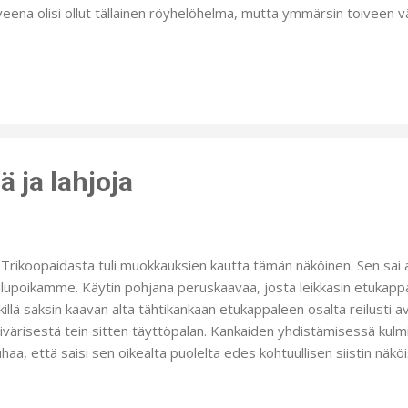
veena olisi ollut tällainen röyhelöhelma, mutta ymmärsin toiveen väär
man. Nyt tajusin neidin toiveen ja pystyin sen toteuttamaan. K
lanmallista paidan kaavaa, jota lyhensin ja kavensin vyötärön seu
aillen. Helma syntyi kahdesta pitkästä kangaspalasta, jotka poimuti
uksi ompelin sivusaumat kiinni. Ompelin kylläkin framillon- nauha
distämään kokonaisuutta. Kaula-aukon musta resori yhdistää miel
puksi vie...
ä ja lahjoja
koopaidasta tuli muokkauksien kautta tämän näköinen. Sen sai a
lupoikamme. Käytin pohjana peruskaavaa, josta leikkasin etukappa
killä saksin kaavan alta tähtikankaan etukappaleen osalta reilusti
ivärisestä tein sitten täyttöpalan. Kankaiden yhdistämisessä kulm
haa, että saisi sen oikealta puolelta edes kohtuullisen siistin näkö
nen vetoketjun ja ketjun yläpuolelle pienen napin. Tällaisia pieniä 
asti ommella trikookankaita ja juuri paitoja miettien miten niihin sai