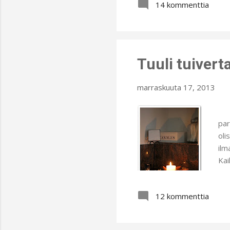
14 kommenttia
kiv
tyk
toi
näm
Tuuli tuivert
marraskuuta 17, 2013
Luo
par
oli
ilm
Kai
käv
näk
12 kommenttia
Säh
säh
puu