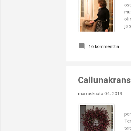
ost
mus
oli
ja 
tek
Pai
16 kommenttia
jot
jot
Näi
Callunakranss
marraskuuta 04, 2013
Pyh
per
Ter
tai