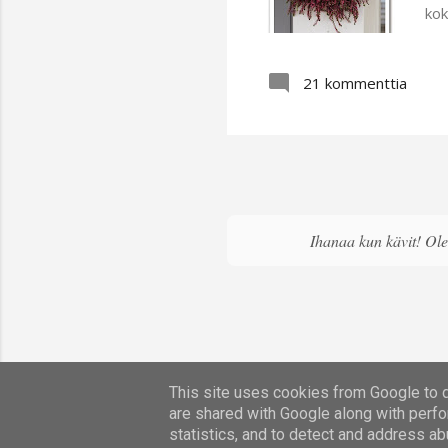
kok
näp
pie
21 kommenttia
oli
mel
min
Ihanaa kun kävit! Olen
This site uses cookies from Google to de
are shared with Google along with perfo
statistics, and to detect and address ab