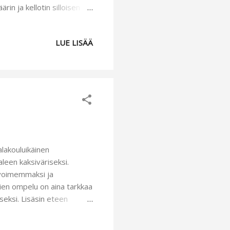
in ja kellotin silloisen
aavana käytin
dulta mittanauhan mittoja
LUE LISÄÄ
n ja kiinnitin yläosaan.
n vyötärön saumaan
estäni kaula-aukon seutua.
lakouluikäinen
leen kaksiväriseksi.
 avoimemmaksi ja
ien ompelu on aina tarkkaa
iseksi. Lisäsin eteen
yksityiskohtia. Tykkään
si lisättyä jotain pientä