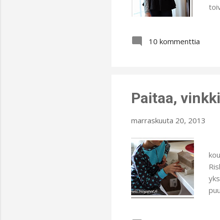
toi
hel
rag
10 kommenttia
muk
Lop
ryh
Lo
Paitaa, vinkki
marraskuuta 20, 2013
Tri
kou
Ris
yks
puu
pie
kov