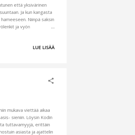
utunen että yksivärinen
 suuntaan. Ja kun kangasta
oko hameeseen. Niinpä saksin
ölenkit ja vyön
i ja uusiokäytin sen.
e on merinovillaa,
LUE LISÄÄ
a tarkoituksella istuvan,
ivan ihana iholla.
vät:) ...
iin mukava viettää aikaa
asis- sieniin. Löysin Kodin
utta tuttavamyyjä, erittäin
nostuin asiasta ja ajattelin