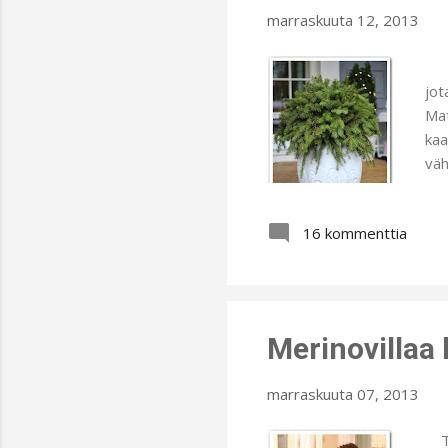
marraskuuta 12, 2013
Vie
jot
Mat
kaa
väh
pei
saa
16 kommenttia
mit
nii
kau
Merinovillaa
marraskuuta 07, 2013
Täl