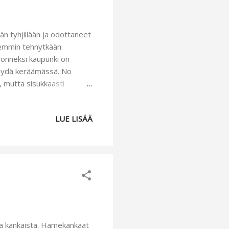
n tyhjillään ja odottaneet
isemmin tehnytkään.
i onneksi kaupunki on
ä käydä keräämässä. No
, mutta sisukkaasti
 kanssa pois :D. Ja hieno
ksinkertaisen kivat, vai
LUE LISÄÄ
äänkäyntiä. Tykkään
lut ostettua minkäänlaisia
ta kankaista. Hamekankaat