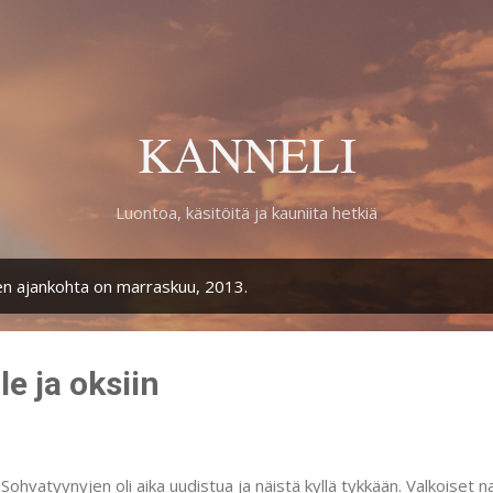
Siirry pääsisältöön
KANNELI
Luontoa, käsitöitä ja kauniita hetkiä
den ajankohta on marraskuu, 2013.
le ja oksiin
vatyynyjen oli aika uudistua ja näistä kyllä tykkään. Valkoiset n