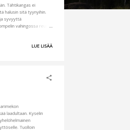
hän. Tähtikangas ei
ä halusin sitä tyynyihin.
ja syvyyttä
 ompelin vahingossa reunat
ksanut alkaa purkamaan vaan
evällä ohjeella , jolla
LUE LISÄÄ
jukin helposti.
äällisen tekoon :)
roikkumaan
Marimekon
ää laadultaan. Kyselin
röyhelöhelmainen
ttöselle. Tuolloin