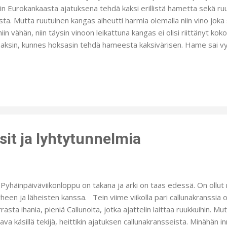
in Eurokankaasta ajatuksena tehdä kaksi erillistä hametta sekä ru
ta. Mutta ruutuinen kangas aiheutti harmia olemalla niin vino joka
 niin vähän, niin täysin vinoon leikattuna kangas ei olisi riittänyt k
saksin, kunnes hoksasin tehdä hameesta kaksivärisen. Hame sai vy
onahasta. Kirppikseltä löysin vanhan vyön, josta leikkasin soljen irt
takangas on toisaalta hieman alusvaatemainen kangas. Nimittäin s
a varmaan enimmäkseen käytetään alusvaatekäytössä. Tein paidast
ta sitä on helppo myös pitää toisen paidan alla. Lämmin se on, a
llähän voisi vaikka juhlia isänpäivää :D. Leppoista viikonloppua ystä
it ja lyhtytunnelmia
äinpäiväviikonloppu on takana ja arki on taas edessä. On ollut n
heen ja läheisten kanssa. Tein viime viikolla pari callunakranssia o
rasta ihania, pieniä Callunoita, jotka ajattelin laittaa ruukkuihin. M
tava käsillä tekijä, heittikin ajatuksen callunakransseista. Minähän in