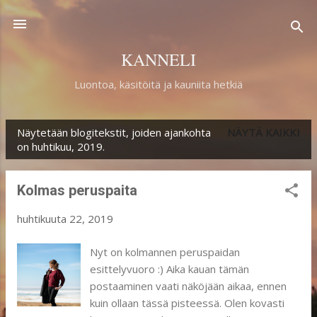
Siirry pääsisältöön
KANNELI
Luontoa, käsitöitä ja kauniita hetkiä
Näytetään blogitekstit, joiden ajankohta
NÄYTÄ KAIKKI
T
on huhtikuu, 2019.
e
k
Kolmas peruspaita
s
huhtikuuta 22, 2019
t
i
Nyt on kolmannen peruspaidan
esittelyvuoro :) Aika kauan tämän
t
postaaminen vaati näköjään aikaa, ennen
kuin ollaan tässä pisteessä. Olen kovasti