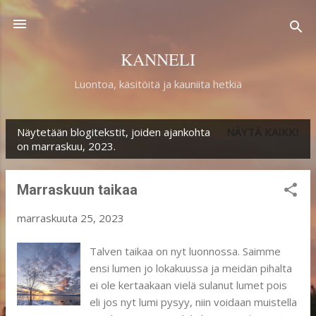
Siirry pääsisältöön
KANNELI
Luontoa, käsitöitä ja kauniita hetkiä
Näytetään blogitekstit, joiden ajankohta
NÄYTÄ KAIKKI
T
on marraskuu, 2023.
e
k
Marraskuun taikaa
s
marraskuuta 25, 2023
t
i
Talven taikaa on nyt luonnossa. Saimme
ensi lumen jo lokakuussa ja meidän pihalta
t
ei ole kertaakaan vielä sulanut lumet pois
eli jos nyt lumi pysyy, niin voidaan muistella