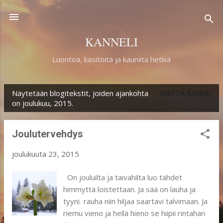
Siirry pääsisältöön
KANNELI
Luontoa, käsitöitä ja kauniita hetkiä
Näytetään blogitekstit, joiden ajankohta
NÄYTÄ KAIKKI
T
on joulukuu, 2015.
e
k
Joulutervehdys
s
joulukuuta 23, 2015
t
i
On jouluilta ja taivahilta luo tähdet
himmyttä loistettaan. Ja sää on lauha ja
t
tyyni rauha niin hiljaa saartavi talvimaan. Ja
riemu vieno ja hellä hieno se hiipii rintahan