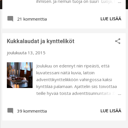
ihmisen. Ja riemun tuoja on suuri Luoja, hän
antoi Poikansa ainoisen. On jouluilta ja
taivahilta luo tähdet tenhovan loistehen. Ja
LUE LISÄÄ
21 kommenttia
riemu vieno ja hellä, hieno nyt hiipii
rintahan ihmisen. Sulho Ranta Onnellista ja
ihanaa joulun aikaa teille kaikille ! Lämmin
Kukkalaudat ja kyntteliköt
kiitos teille, jotka olette ilahduttaneet
minua mieltä lämmittävillä kommenteillanne
joulukuuta 13, 2015
:) Nähdään taas ensi vuoden puolella :)
Joulukuu on edennyt niin ripeästi, että
kuvatessani näitä kuvia, laitoin
adventtikynttelikköön vahingossa kaksi
kynttilää palamaan. Ajattelin siis toivottaa
teille hyvää toista adventtisunnuntaita :D
Jossain vaiheessa hoksasin, että nythän on
jo kolmas adventtisunnuntai. Olen aina
LUE LISÄÄ
39 kommenttia
ihastellut ikkunoiden edessä olevia
kukkalautoja, varsinkin vanhojen kivitalojen
paksujen kiviseinien myötä syntyneitä