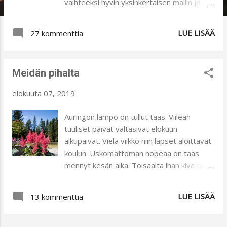
vaihteeksi hyvin yksinkertaisen mallin ja
sellaisen löysinkin. Paikallisesta
lankakaupasta löysin Sandnes Garn -
LUE LISÄÄ
27 kommenttia
neulelehden ja sieltä raglanpuseron mallin.
Lankoina neuleessa oli Filcolana Arwetta
Classic- lanka (80 % merinovillaa ja 20 %
Meidän pihalta
nailonia) sekä Sadnes Garn Tynn Silk
Mohair- lanka. Nämä molemmat langat
elokuuta 07, 2019
olivat käytössä koko ajan ja pyöröpuikkona
koko 7 (resorissa toki vähän pienempi
Auringon lämpö on tullut taas. Viileän
koko). Tähän neuleeseen halusin
tuuliset päivät valtasivat elokuun
väljemmän kaula-aukon ja niinpä päättelin
alkupäivät. Vielä viikko niin lapset aloittavat
silmukat aiemmin kuin ohjeessa
koulun. Uskomattoman nopeaa on taas
kehotettiin. Tykkäsin tästä paidasta niin
mennyt kesän aika. Toisaalta ihan kiva taas
paljon, että hain uudet langat ja teen
aloittaa selkeämpi arki. Mitä selkeys sitten
samalla ohjeella toisenkin paidan. Uskon,
tarkoittaakaan ;)? Ainakin sitä, että päivät
LUE LISÄÄ
että tämä neule tulee kovaan käyttöön.
13 kommenttia
saavat tietyn rytmin. En kyllä moiti kesän ja
Onpa se muuten tätä kirjoittaessakin päällä
loman tuomaa vapautta ja rentoutta,
:) Edellinen neule oli nimetty Viikon
mutta ihan kiva välillä olla selkeässä päivän