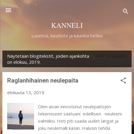
Siirry pääsisältöön
KANNELI
Luontoa, käsitöitä ja kauniita hetkiä
Näytetään blogitekstit, joiden ajankohta
NÄYTÄ KAIKKI
T
on elokuu, 2019.
e
k
Raglanhihainen neulepaita
s
elokuuta 13, 2019
t
i
Olen aivan innostunut neulepaitojen
tekemiseen saatuani edellisen neuleeni
t
valmiiksi. Heti piti saada uudet langat ja
joku neulemalli käsiin. Halusin tehdä