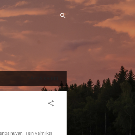
NÄYTÄ KAIKKI
enpainuvan. Tein valmiiksi