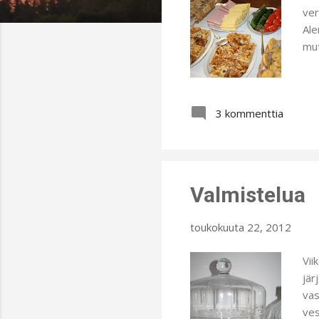
t
ver
Ale
mut
3 kommenttia
Valmistelua
toukokuuta 22, 2012
Vii
jär
vas
ves