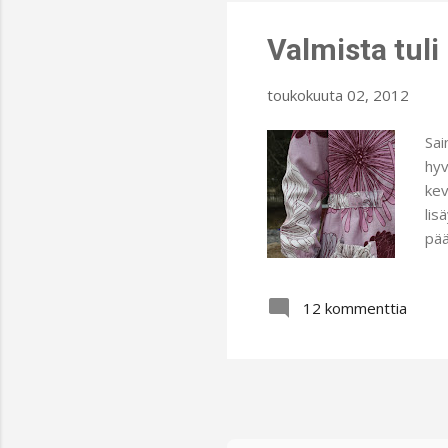
Valmista tuli
toukokuuta 02, 2012
Sai
hyv
kev
lis
pää
puu
tas
12 kommenttia
kur