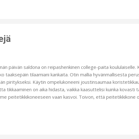
eissään. Laitoinkin lakit hyvään säilytykseen leikkien jälkeen, sillä 
sienkin päästä.
ejä
än päivän saldona on reipashenkinen college-paita koululaiselle.
kko taaksepäin tilaamiani kankaita. Otin mallia hyvänmallisesta peru
än piritykseksi. Käytin ompelukoneeni joustinsaumaa koristetikkauks
ta tikkaaminen on aika hidasta, vaikka kaasuttelisi kuinka kovasti 
me peitetikkikoneeseen vaan kasvoi. Toivon, että peitetikkikone o
allinen ompelukone. Onko kenelläkään kokemusta asiasta? Ei täs
ihtoehtoa kuin mennä jututtamaan tuttua ompe
laisiä teen lisää:).