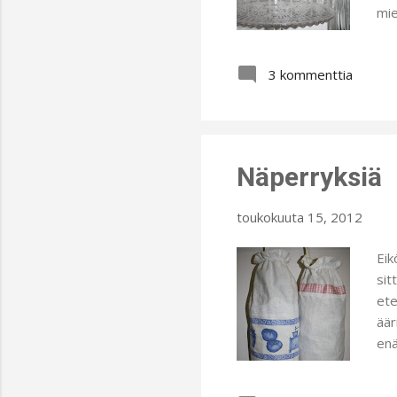
mie
3 kommenttia
Näperryksiä
toukokuuta 15, 2012
Eik
sit
ete
äär
enä
ano
Muu