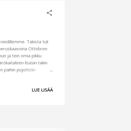
 neidillemme. Takista tuli
n peruskaavoina Ottobren
pun ja tein omia pikku
rökaitaleen lisäsin takin
 päihin pujottelin
uhaa kiristämään
vain vielä hieman
LUE LISÄÄ