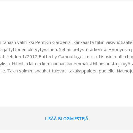
n tänään valmiiksi Pentikin Gardenia- kankaasta takin viisivuotiaalle
ä ja tyttönen oli tyytyväinen. Sehän tietysti tärkeintä. Hyödynsi
ät- lehden 1/2012 Butterfly Camouflage- mallia. Lisäsin malliin hu
äyksiä. Hihoihin laitoin kuminauhan kauemmaksi hihansuusta ja vyötä
lle. Takin solmimisnauhat tulevat takakappaleen puolelle. Nauhojen
helmiä koristeeksi. Taskupussien yläreunaan ompelin framilon-na
kunsuuta. Kivahan uudella takilla on juoksennella. Pihamaamme on 
jannäköinen. Jospa siinä kesällä vihertäisi kaunis ruohomatto:)
LISÄÄ BLOGIVIESTEJÄ