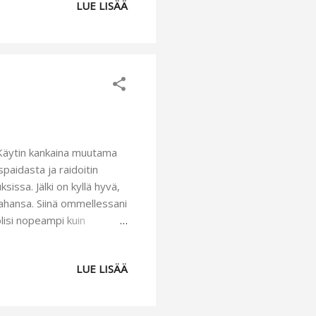
LUE LISÄÄ
näitä on mukava ihastella
 Käytin kankaina muutama
spaidasta ja raidoitin
issa. Jälki on kyllä hyvä,
tahansa. Siinä ommellessani
lisi nopeampi kuin
sä varmaan ole muuta
lukonemyyjää:).
LUE LISÄÄ