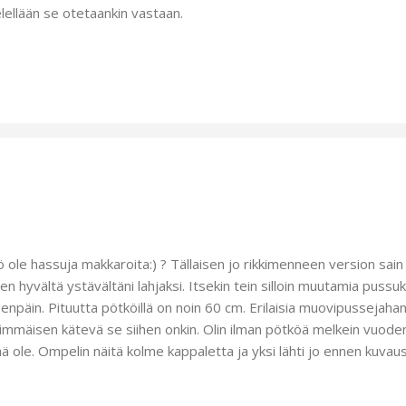
lellään se otetaankin vastaan.
ö ole hassuja makkaroita:) ? Tällaisen jo rikkimenneen version sai
ten hyvältä ystävältäni lahjaksi. Itsekin tein silloin muutamia pussuk
enpäin. Pituutta pötköillä on noin 60 cm. Erilaisia muovipussejah
immäisen kätevä se siihen onkin. Olin ilman pötköä melkein vuode
ä ole. Ompelin näitä kolme kappaletta ja yksi lähti jo ennen kuvaus
pilleni ja vaaleanpunaruutuisen jätin itselleni. Eipä loju muovipussi
tama patalappukin valmistui. Perheen pikkuväki teki hienoja lakk