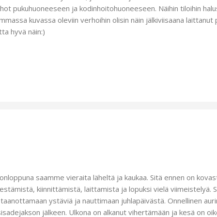
hot pukuhuoneeseen ja kodinhoitohuoneeseen. Näihin tiloihin halus
mmassa kuvassa oleviin verhoihin olisin näin jälkiviisaana laittanu
ta hyvä näin:)
konloppuna saamme vieraita läheltä ja kaukaa. Sitä ennen on kovast
jestämistä, kiinnittämistä, laittamista ja lopuksi vielä viimeistelyä.
taanottamaan ystäviä ja nauttimaan juhlapäivästä. Onnellinen auri
isadejakson jälkeen. Ulkona on alkanut vihertämään ja kesä on oike