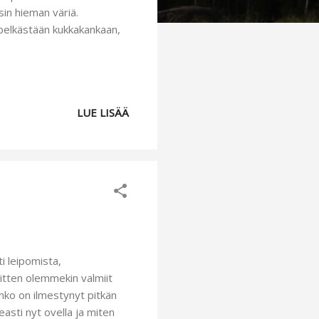
in hieman väriä.
t pelkästään kukkakankaan,
LUE LISÄÄ
i leipomista,
 Sitten olemmekin valmiit
nko on ilmestynyt pitkän
asti nyt ovella ja miten