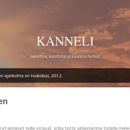
Siirry pääsisältöön
KANNELI
Luontoa, käsitöitä ja kauniita hetkiä
den ajankohta on toukokuu, 2012.
en
ret kiitokset teille ystävät, jotka teitte juhlastamme todella miele