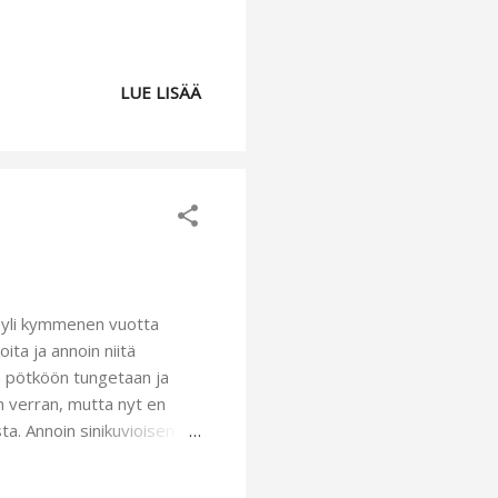
LUE LISÄÄ
n yli kymmenen vuotta
oita ja annoin niitä
an pötköön tungetaan ja
n verran, mutta nyt en
ta. Annoin sinikuvioisen
t enää miten sattuu :).
eja:). Olimme taas aivan