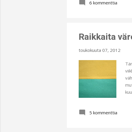
6 kommenttia
ihm
vuo
Raikkaita vär
toukokuuta 07, 2012
Täm
vii
väh
mut
kuu
tav
va
5 kommenttia
Täl