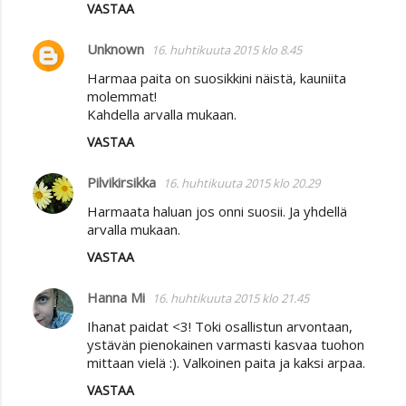
VASTAA
Unknown
16. huhtikuuta 2015 klo 8.45
Harmaa paita on suosikkini näistä, kauniita
molemmat!
Kahdella arvalla mukaan.
VASTAA
Pilvikirsikka
16. huhtikuuta 2015 klo 20.29
Harmaata haluan jos onni suosii. Ja yhdellä
arvalla mukaan.
VASTAA
Hanna Mi
16. huhtikuuta 2015 klo 21.45
Ihanat paidat <3! Toki osallistun arvontaan,
ystävän pienokainen varmasti kasvaa tuohon
mittaan vielä :). Valkoinen paita ja kaksi arpaa.
VASTAA