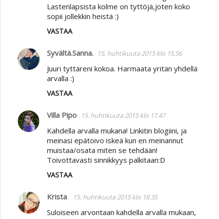
Lastenlapsista kolme on tyttöjä,joten koko
sopii jollekkin heistä :)
VASTAA
Syvältä.Sanna.
15. huhtikuuta 2015 klo 15.56
Juuri tyttäreni kokoa. Harmaata yritän yhdellä
arvalla :)
VASTAA
Villa Pipo
15. huhtikuuta 2015 klo 17.47
Kahdella arvalla mukana! Linkitin blogiini, ja
meinasi epätoivo iskeä kun en meinannut
muistaa/osata miten se tehdään!
Toivottavasti sinnikkyys palkitaan:D
VASTAA
Krista
15. huhtikuuta 2015 klo 18.35
Suloiseen arvontaan kahdella arvalla mukaan,