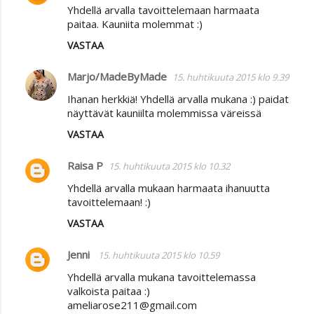
n
Yhdellä arvalla tavoittelemaan harmaata
t
paitaa. Kauniita molemmat :)
i
VASTAA
t
Marjo/MadeByMade
15. huhtikuuta 2015 klo 9.39
Ihanan herkkiä! Yhdellä arvalla mukana :) paidat
näyttävät kauniilta molemmissa väreissä
VASTAA
Raisa P
15. huhtikuuta 2015 klo 10.32
Yhdellä arvalla mukaan harmaata ihanuutta
tavoittelemaan! :)
VASTAA
Jenni
15. huhtikuuta 2015 klo 10.59
Yhdellä arvalla mukana tavoittelemassa
valkoista paitaa :)
ameliarose211@gmail.com