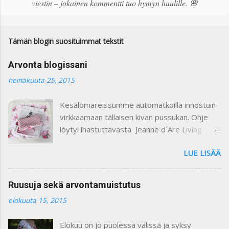
viestin – jokainen kommentti tuo hymyn huulille. 🌸
o
m
m
e
Tämän blogin suosituimmat tekstit
n
t
Arvonta blogissani
t
i
heinäkuuta 25, 2015
Kesälomareissumme automatkoilla innostuin
virkkaamaan tällaisen kivan pussukan. Ohje
löytyi ihastuttavasta Jeanne d´Are Living
7/heinäkuu 2015 lehdestä. Minusta näiden
LUE LISÄÄ
lehtien sisustusjutut ovat todella ihastuttavia
ja niin kauniita. Lehdistä löytyy niin paljon
kaikkea mitä voi itse tehdä ja mielikuvitusta
Ruusuja sekä arvontamuistutus
käyttäen keksiä oman kodin kaunistukseksi.
elokuuta 15, 2015
Paljon on tullutkin ostettua näitä lehtiä :) Yllä
olevassa kuvassa on ohje pussukan
Elokuu on jo puolessa välissä ja syksy
virkkaamiseen. Vuoritin pussin kauniilla