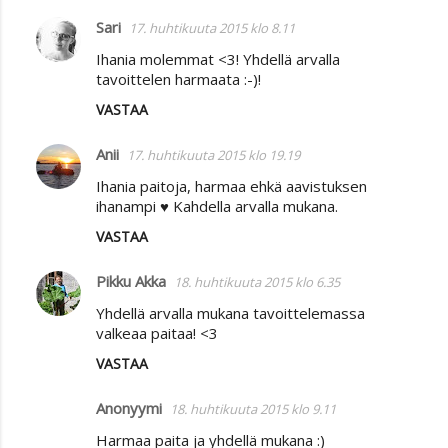
Sari
17. huhtikuuta 2015 klo 8.11
Ihania molemmat <3! Yhdellä arvalla
tavoittelen harmaata :-)!
VASTAA
Anii
17. huhtikuuta 2015 klo 19.19
Ihania paitoja, harmaa ehkä aavistuksen
ihanampi ♥ Kahdella arvalla mukana.
VASTAA
Pikku Akka
18. huhtikuuta 2015 klo 6.35
Yhdellä arvalla mukana tavoittelemassa
valkeaa paitaa! <3
VASTAA
Anonyymi
18. huhtikuuta 2015 klo 9.11
Harmaa paita ja yhdellä mukana :)