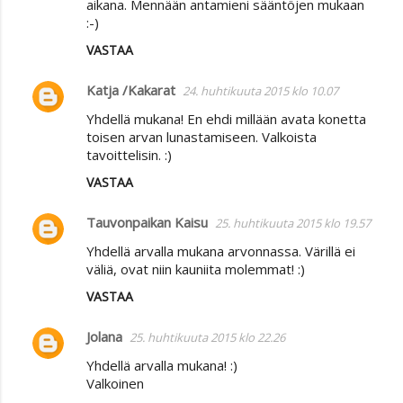
aikana. Mennään antamieni sääntöjen mukaan
:-)
VASTAA
Katja /Kakarat
24. huhtikuuta 2015 klo 10.07
Yhdellä mukana! En ehdi millään avata konetta
toisen arvan lunastamiseen. Valkoista
tavoittelisin. :)
VASTAA
Tauvonpaikan Kaisu
25. huhtikuuta 2015 klo 19.57
Yhdellä arvalla mukana arvonnassa. Värillä ei
väliä, ovat niin kauniita molemmat! :)
VASTAA
Jolana
25. huhtikuuta 2015 klo 22.26
Yhdellä arvalla mukana! :)
Valkoinen