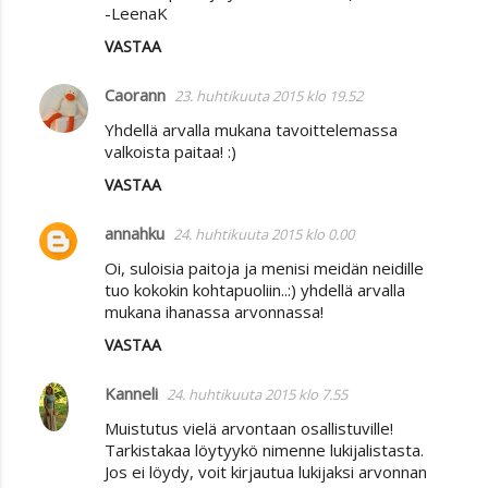
-LeenaK
VASTAA
Caorann
23. huhtikuuta 2015 klo 19.52
Yhdellä arvalla mukana tavoittelemassa
valkoista paitaa! :)
VASTAA
annahku
24. huhtikuuta 2015 klo 0.00
Oi, suloisia paitoja ja menisi meidän neidille
tuo kokokin kohtapuoliin..:) yhdellä arvalla
mukana ihanassa arvonnassa!
VASTAA
Kanneli
24. huhtikuuta 2015 klo 7.55
Muistutus vielä arvontaan osallistuville!
Tarkistakaa löytyykö nimenne lukijalistasta.
Jos ei löydy, voit kirjautua lukijaksi arvonnan