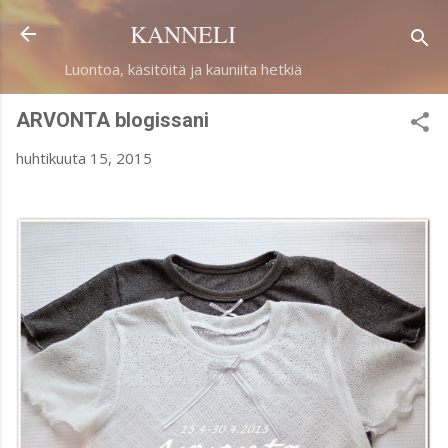
Siirry pääsisältöön
KANNELI
Luontoa, käsitöitä ja kauniita hetkiä
ARVONTA blogissani
huhtikuuta 15, 2015