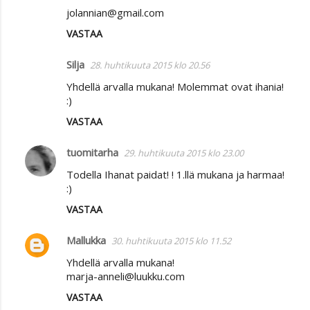
jolannian@gmail.com
VASTAA
Silja
28. huhtikuuta 2015 klo 20.56
Yhdellä arvalla mukana! Molemmat ovat ihania!
:)
VASTAA
tuomitarha
29. huhtikuuta 2015 klo 23.00
Todella Ihanat paidat! ! 1.llä mukana ja harmaa!
:)
VASTAA
Mallukka
30. huhtikuuta 2015 klo 11.52
Yhdellä arvalla mukana!
marja-anneli@luukku.com
VASTAA