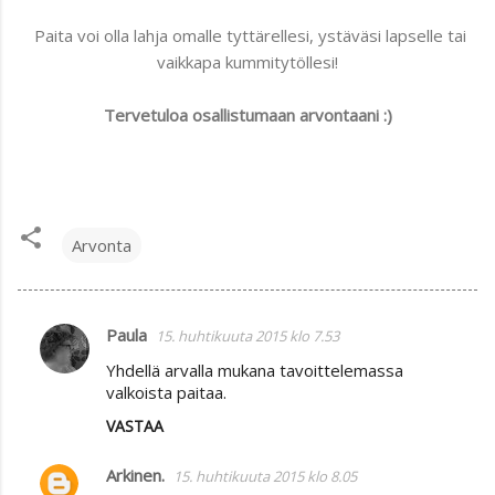
Paita voi olla lahja omalle tyttärellesi, ystäväsi lapselle tai
vaikkapa kummitytöllesi!
Tervetuloa osallistumaan arvontaani :)
Arvonta
Paula
15. huhtikuuta 2015 klo 7.53
K
Yhdellä arvalla mukana tavoittelemassa
o
valkoista paitaa.
m
VASTAA
m
e
Arkinen.
15. huhtikuuta 2015 klo 8.05