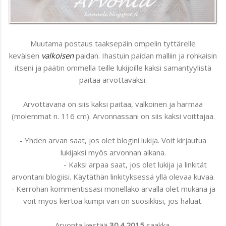
Muutama postaus taaksepäin ompelin tyttärelle
keväisen
valkoisen
paidan. Ihastuin paidan malliin ja rohkaisin
itseni ja päätin ommella teille lukijoille kaksi samantyylistä
paitaa arvottavaksi.
Arvottavana on siis kaksi paitaa, valkoinen ja harmaa
(molemmat n. 116 cm). Arvonnassani on siis kaksi voittajaa.
- Yhden arvan saat, jos olet blogini lukija. Voit kirjautua
lukijaksi myös arvonnan aikana.
- Kaksi arpaa saat, jos olet lukija ja linkität
arvontani blogiisi. Käytäthän linkityksessä yllä olevaa kuvaa.
- Kerrohan kommentissasi monellako arvalla olet mukana ja
voit myös kertoa kumpi väri on suosikkisi, jos haluat.
Arvonta kestää
30.4.2015
saakka.