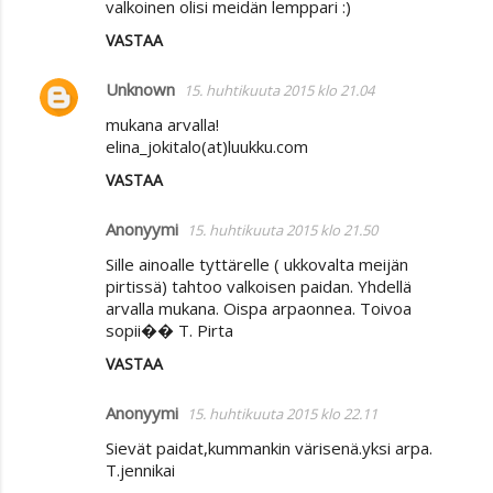
valkoinen olisi meidän lemppari :)
VASTAA
Unknown
15. huhtikuuta 2015 klo 21.04
mukana arvalla!
elina_jokitalo(at)luukku.com
VASTAA
Anonyymi
15. huhtikuuta 2015 klo 21.50
Sille ainoalle tyttärelle ( ukkovalta meijän
pirtissä) tahtoo valkoisen paidan. Yhdellä
arvalla mukana. Oispa arpaonnea. Toivoa
sopii�� T. Pirta
VASTAA
Anonyymi
15. huhtikuuta 2015 klo 22.11
Sievät paidat,kummankin värisenä.yksi arpa.
T.jennikai