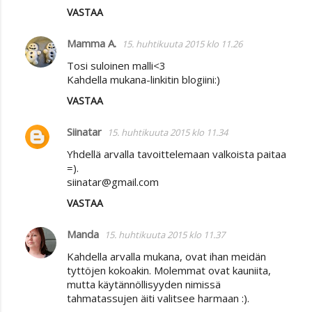
VASTAA
Mamma A.
15. huhtikuuta 2015 klo 11.26
Tosi suloinen malli<3
Kahdella mukana-linkitin blogiini:)
VASTAA
Siinatar
15. huhtikuuta 2015 klo 11.34
Yhdellä arvalla tavoittelemaan valkoista paitaa
=).
siinatar@gmail.com
VASTAA
Manda
15. huhtikuuta 2015 klo 11.37
Kahdella arvalla mukana, ovat ihan meidän
tyttöjen kokoakin. Molemmat ovat kauniita,
mutta käytännöllisyyden nimissä
tahmatassujen äiti valitsee harmaan :).