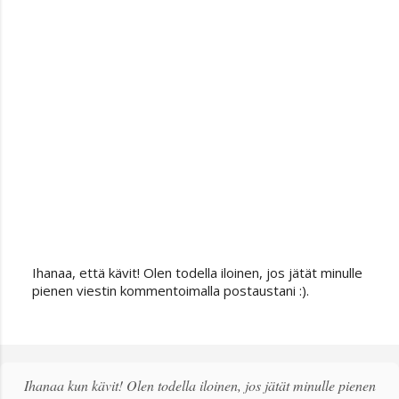
Ihanaa, että kävit! Olen todella iloinen, jos jätät minulle
L
pienen viestin kommentoimalla postaustani :).
ä
h
e
t
ä
Ihanaa kun kävit! Olen todella iloinen, jos jätät minulle pienen
k