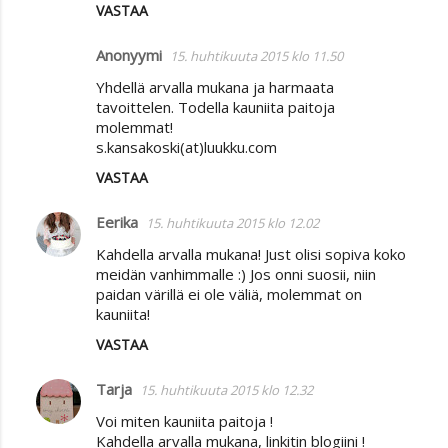
VASTAA
Anonyymi
15. huhtikuuta 2015 klo 11.50
Yhdellä arvalla mukana ja harmaata
tavoittelen. Todella kauniita paitoja
molemmat!
s.kansakoski(at)luukku.com
VASTAA
Eerika
15. huhtikuuta 2015 klo 12.02
Kahdella arvalla mukana! Just olisi sopiva koko
meidän vanhimmalle :) Jos onni suosii, niin
paidan värillä ei ole väliä, molemmat on
kauniita!
VASTAA
Tarja
15. huhtikuuta 2015 klo 12.32
Voi miten kauniita paitoja !
Kahdella arvalla mukana, linkitin blogiini !