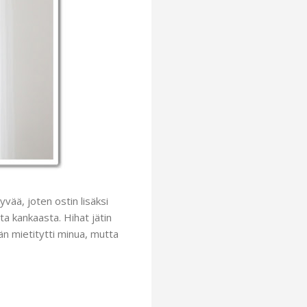
vää, joten ostin lisäksi
a kankaasta. Hihat jätin
än mietitytti minua, mutta