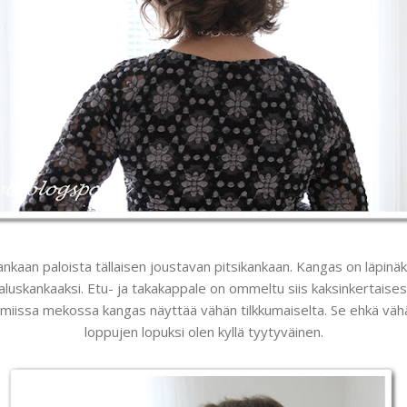
nkaan paloista tällaisen joustavan pitsikankaan. Kangas on läpinäky
luskankaaksi. Etu- ja takakappale on ommeltu siis kaksinkertaisest
Valmiissa mekossa kangas näyttää vähän tilkkumaiselta. Se ehkä väh
loppujen lopuksi olen kyllä tyytyväinen.