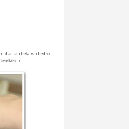
mutta liian helposti heitän
meellakin:)