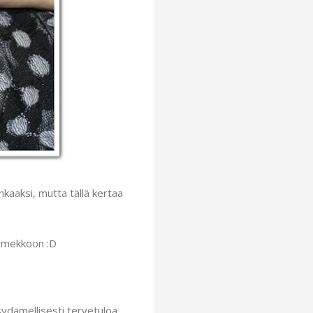
aaksi, mutta tällä kertaa
ut mekkoon :D
, sydämellisesti tervetuloa