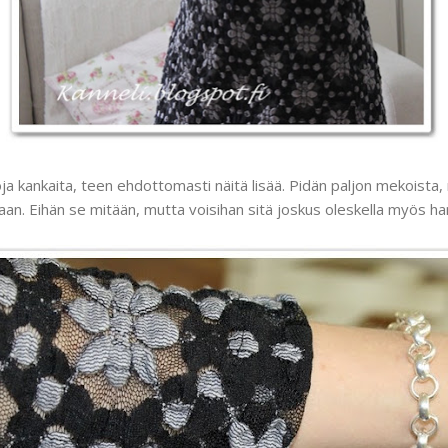
ja kankaita, teen ehdottomasti näitä lisää. Pidän paljon mekoista, 
kaan. Eihän se mitään, mutta voisihan sitä joskus oleskella myös ha