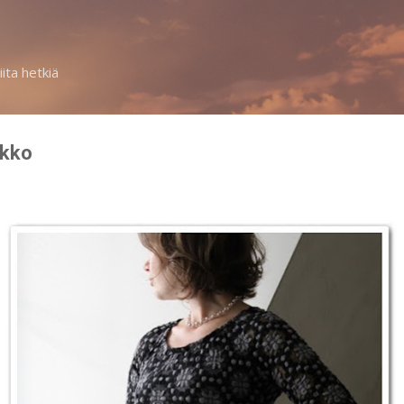
Siirry pääsisältöön
iita hetkiä
ekko