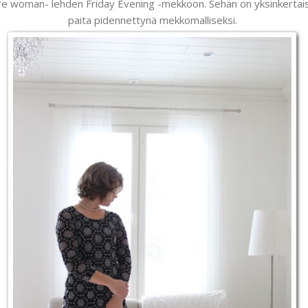
e woman- lehden Friday Evening -mekkoon. Sehän on yksinkertai
paita pidennettynä mekkomalliseksi.