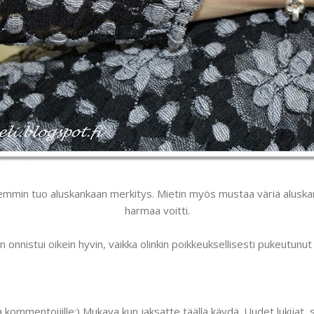
mmin tuo aluskankaan merkitys. Mietin myös mustaa väriä aluskank
harmaa voitti.
n onnistui oikein hyvin, vaikka olinkin poikkeuksellisesti pukeutun
le ja kommentoijille:) Mukava kun jaksatte täällä käydä. Uudet lukijat