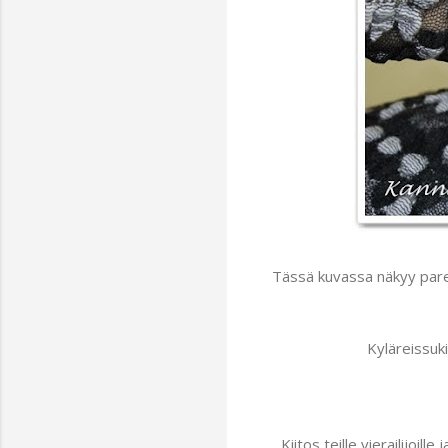
Tässä kuvassa näkyy pare
Kyläreissuki
Kiitos teille vierailijoil