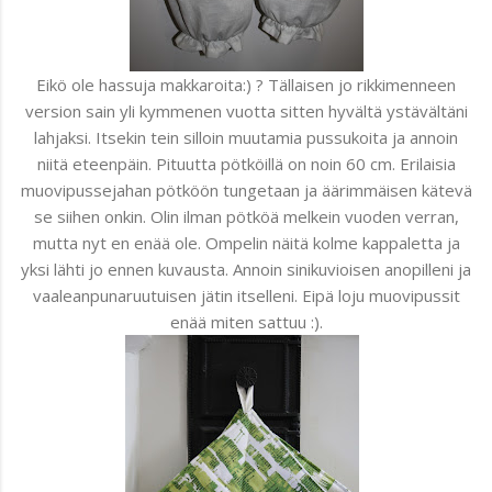
Eikö ole hassuja makkaroita:) ? Tällaisen jo rikkimenneen
version sain yli kymmenen vuotta sitten hyvältä ystävältäni
lahjaksi. Itsekin tein silloin muutamia pussukoita ja annoin
niitä eteenpäin. Pituutta pötköillä on noin 60 cm. Erilaisia
muovipussejahan pötköön tungetaan ja äärimmäisen kätevä
se siihen onkin. Olin ilman pötköä melkein vuoden verran,
mutta nyt en enää ole. Ompelin näitä kolme kappaletta ja
yksi lähti jo ennen kuvausta. Annoin sinikuvioisen anopilleni ja
vaaleanpunaruutuisen jätin itselleni. Eipä loju muovipussit
enää miten sattuu :).