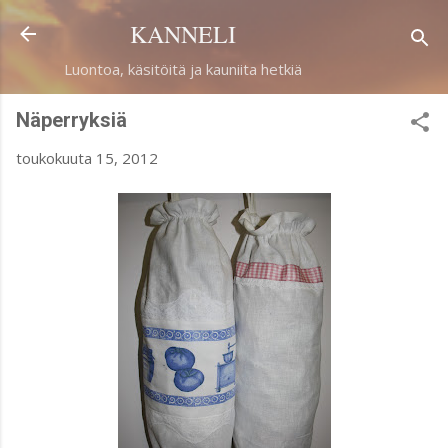
Siirry pääsisältöön
KANNELI
Luontoa, käsitöitä ja kauniita hetkiä
Näperryksiä
toukokuuta 15, 2012