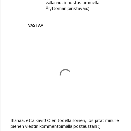
vallannut innostus ommella.
Älyttömän piristävää:)
VASTAA
Ihanaa, että kävit! Olen todella iloinen, jos jätät minulle
L
pienen viestin kommentoimalla postaustani :).