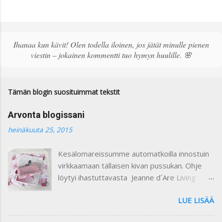
ä
h
e
t
ä
Ihanaa kun kävit! Olen todella iloinen, jos jätät minulle pienen
k
viestin – jokainen kommentti tuo hymyn huulille. 🌸
o
m
m
e
Tämän blogin suosituimmat tekstit
n
t
Arvonta blogissani
t
i
heinäkuuta 25, 2015
Kesälomareissumme automatkoilla innostuin
virkkaamaan tällaisen kivan pussukan. Ohje
löytyi ihastuttavasta Jeanne d´Are Living
7/heinäkuu 2015 lehdestä. Minusta näiden
LUE LISÄÄ
lehtien sisustusjutut ovat todella ihastuttavia
ja niin kauniita. Lehdistä löytyy niin paljon