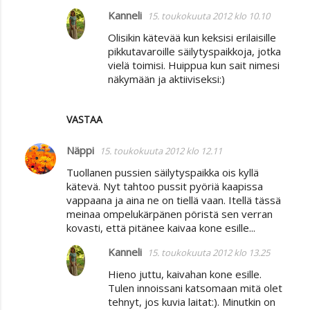
Kanneli
15. toukokuuta 2012 klo 10.10
Olisikin kätevää kun keksisi erilaisille
pikkutavaroille säilytyspaikkoja, jotka
vielä toimisi. Huippua kun sait nimesi
näkymään ja aktiiviseksi:)
VASTAA
Näppi
15. toukokuuta 2012 klo 12.11
Tuollanen pussien säilytyspaikka ois kyllä
kätevä. Nyt tahtoo pussit pyöriä kaapissa
vappaana ja aina ne on tiellä vaan. Itellä tässä
meinaa ompelukärpänen pöristä sen verran
kovasti, että pitänee kaivaa kone esille...
Kanneli
15. toukokuuta 2012 klo 13.25
Hieno juttu, kaivahan kone esille.
Tulen innoissani katsomaan mitä olet
tehnyt, jos kuvia laitat:). Minutkin on