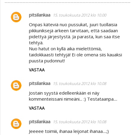
pitsilankaa
15. toukokuuta 2012 klo 10.00
K
Onpas käteviä nuo pussukat, juuri tuollaisia
o
pikkuniksejä arkeen tarvitaan, että saadaan
m
pidettyä järjestystä. Ja parasta, kun saa itse
tehtyä.
m
Nuo hatut on kyllä aika mielettömiä,
e
taidokkaasti tehtyjä! Ei ole omena siis kauaksi
n
puusta pudonnut!
t
VASTAA
i
pitsilankaa
15. toukokuuta 2012 klo 10.08
t
Jostain syystä edelleenkään ei näy
kommenteissani nimeäni... :) Testataanpa....
VASTAA
pitsilankaa
15. toukokuuta 2012 klo 10.08
Jeeeee toimiii, ihanaa leijonat ihanaa....;)